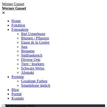
Werner Gusset
Werner Gusset
✕
Home
Fotoblog
Fotogalerie
Biel Umgebung
Blumen / Pflanzen
Etang de la Gruère
Jura
Bretagne
Südfrankreich
Diverse Orte
Tiere / Insekten
Schwarz-Weiss
Abstrakt
Projekte
Gerahmte Farben
Smartphone täglich
Blog
Porträt
Kontakt