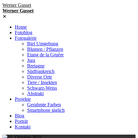
Werner Gusset
Werner Gusset
✕
Home
Fotoblog
Fotogalerie
Biel Umgebung
Blumen / Pflanzen
Etang de la Gruère
Jura
Bretagne
Südfrankreich
Diverse Orte
Tiere / Insekten
Schwarz-Weiss
Abstrakt
Projekte
Gerahmte Farben
Smartphone täglich
Blog
Porträt
Kontakt