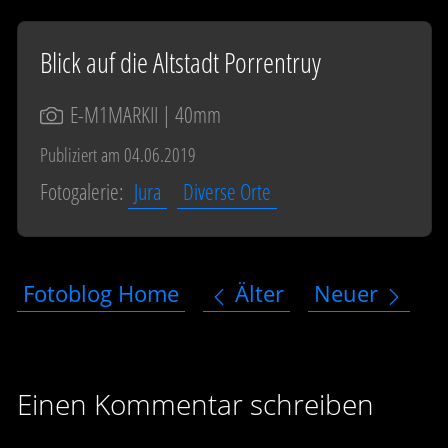
Blick auf die Altstadt Porrentruy
E-M1MARKII
| 40mm
Publiziert am 04.06.2019
Fotogalerie:
Jura
Diverse Orte
Fotoblog Home
Älter
Neuer
Einen Kommentar schreiben