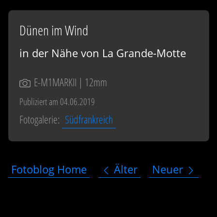
Dünen im Wind
in der Nähe von La Grande-Motte
E-M1MARKII
| 12mm
Publiziert am 04.06.2019
Fotogalerie:
Südfrankreich
Fotoblog Home
Älter
Neuer