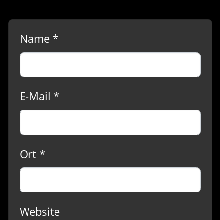
Name *
E-Mail *
Ort *
Website