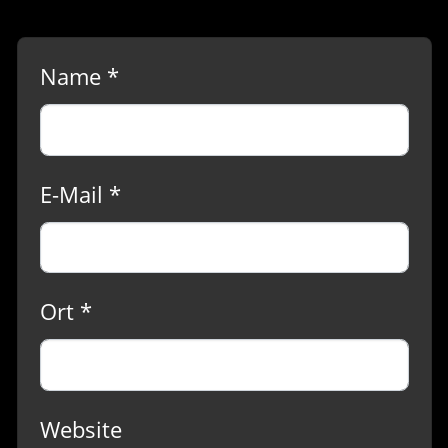
Name *
E-Mail *
Ort *
Website