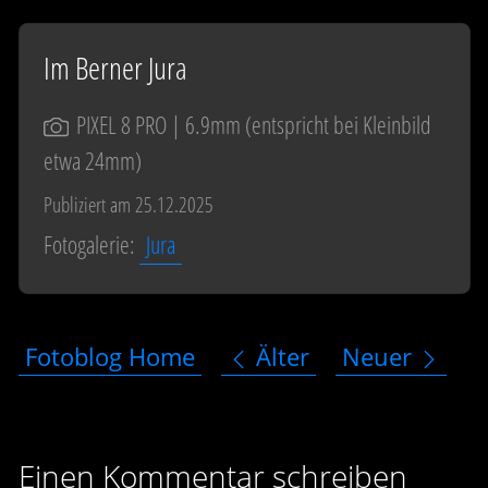
Im Berner Jura
PIXEL 8 PRO
| 6.9mm (entspricht bei Kleinbild
etwa 24mm)
Publiziert am 25.12.2025
Fotogalerie:
Jura
Fotoblog Home
Älter
Neuer
Einen Kommentar schreiben