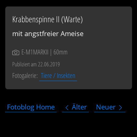
Krabbenspinne II (Warte)
mit angstfreier Ameise
E-M1MARKII
| 60mm
Publiziert am 22.06.2019
Fotogalerie:
Tiere / Insekten
Fotoblog Home
Älter
Neuer