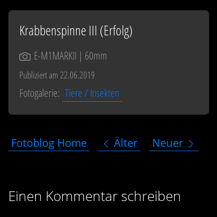
Krabbenspinne III (Erfolg)
E-M1MARKII
| 60mm
Publiziert am 22.06.2019
Fotogalerie:
Tiere / Insekten
Fotoblog Home
Älter
Neuer
Einen Kommentar schreiben