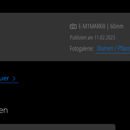
E-M1MARKIII
| 60mm
Publiziert am 11.02.2023
Fotogalerie:
Blumen / Pflan
uer
en