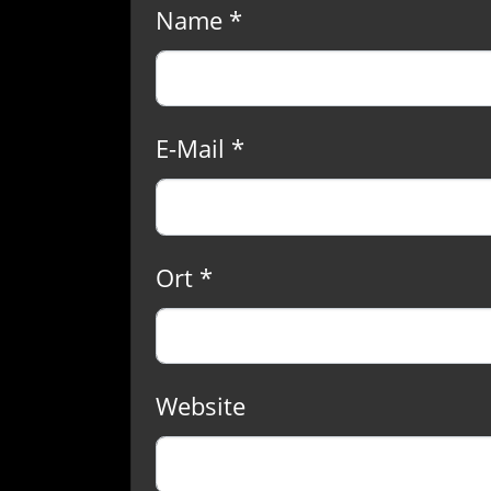
Name *
E-Mail *
Ort *
Website