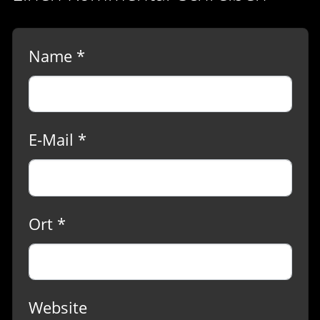
Name *
E-Mail *
Ort *
Website