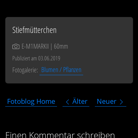
Stiefmütterchen
E-M1MARKII
| 60mm
Publiziert am 03.06.2019
Fotogalerie:
Blumen / Pflanzen
Fotoblog Home
Älter
Neuer
Einen Kommentar schreiben