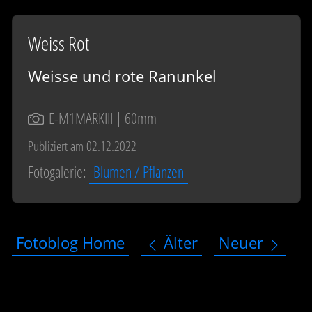
Weiss Rot
Weisse und rote Ranunkel
E-M1MARKIII
| 60mm
Publiziert am 02.12.2022
Fotogalerie:
Blumen / Pflanzen
Fotoblog Home
Älter
Neuer