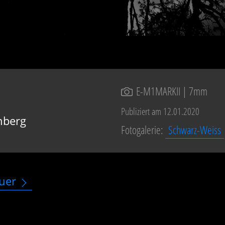
E-M1MARKII
| 7mm
Publiziert am 12.01.2020
nberg
Fotogalerie:
Schwarz-Weiss
uer