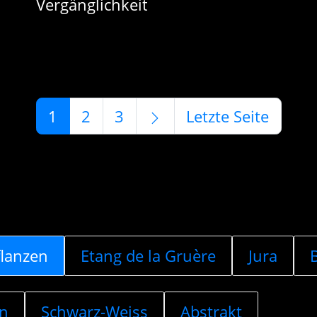
1
2
3
Letzte Seite
flanzen
Etang de la Gruère
Jura
en
Schwarz-Weiss
Abstrakt