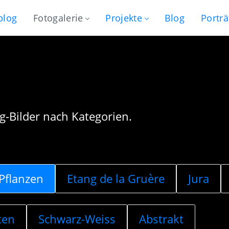
blog
Fotogalerie
Projekte
Blog
Porträ
og-Bilder nach Kategorien.
Pflanzen
Etang de la Gruère
Jura
ten
Schwarz-Weiss
Abstrakt