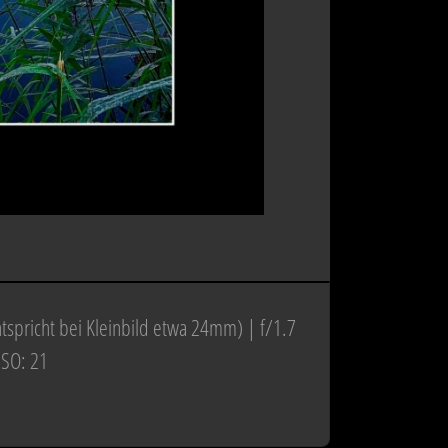
spricht bei Kleinbild etwa 24mm) | f/1.7
ISO: 21