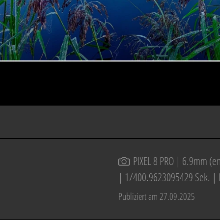
PIXEL 8 PRO
| 6.9mm (ent
| 1/400.9623095429 Sek. | 
Publiziert am 27.09.2025