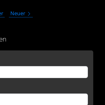
er
Neuer
en