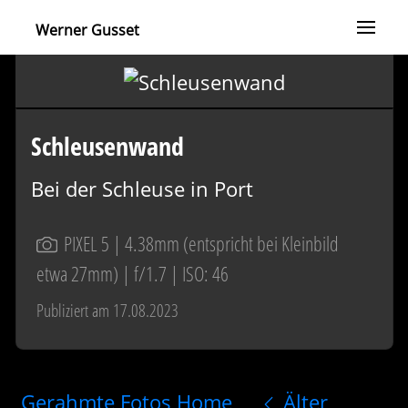
Werner Gusset
Schleusenwand
Bei der Schleuse in Port
PIXEL 5
| 4.38mm (entspricht bei Kleinbild
etwa 27mm) | f/1.7 | ISO: 46
Publiziert am 17.08.2023
Gerahmte Fotos Home
Älter