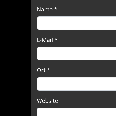
Name *
E-Mail *
Ort *
Website