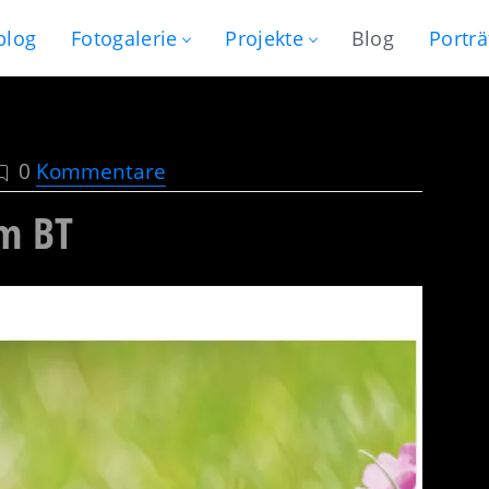
blog
Fotogalerie
Projekte
Blog
Porträ
0
Kommentare
im BT