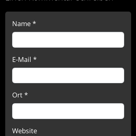
Name *
E-Mail *
Ort *
Website