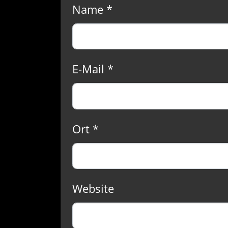
Name *
E-Mail *
Ort *
Website