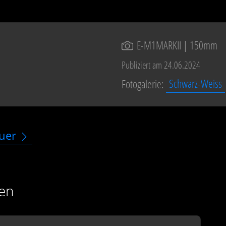
E-M1MARKII
| 150mm
Publiziert am 24.06.2024
Fotogalerie:
Schwarz-Weiss
uer
en