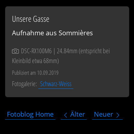
Unsere Gasse
Aufnahme aus Sommières
DSC-RX100M6
| 24.84mm (entspricht bei
Kleinbild etwa 68mm)
Publiziert am 10.09.2019
Fotogalerie:
Schwarz-Weiss
Fotoblog Home
Älter
Neuer