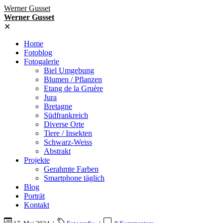
Werner Gusset
Werner Gusset
✕
Home
Fotoblog
Fotogalerie
Biel Umgebung
Blumen / Pflanzen
Etang de la Gruère
Jura
Bretagne
Südfrankreich
Diverse Orte
Tiere / Insekten
Schwarz-Weiss
Abstrakt
Projekte
Gerahmte Farben
Smartphone täglich
Blog
Porträt
Kontakt