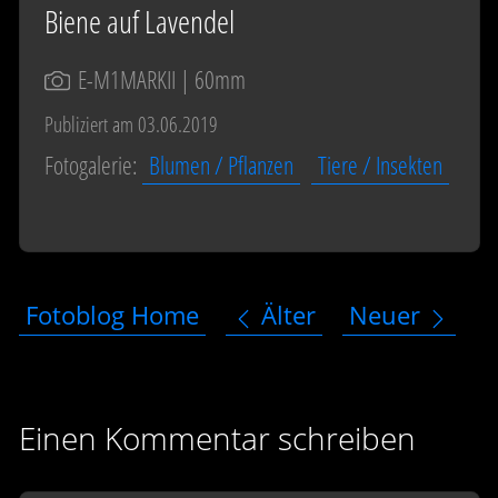
Biene auf Lavendel
E-M1MARKII
| 60mm
Publiziert am 03.06.2019
Fotogalerie:
Blumen / Pflanzen
Tiere / Insekten
Fotoblog Home
Älter
Neuer
Einen Kommentar schreiben