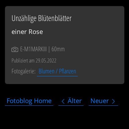
Unzählige Blütenblätter
einer Rose
E-M1MARKIII
| 60mm
Publiziert am 29.05.2022
Fotogalerie:
Blumen / Pflanzen
Fotoblog Home
Älter
Neuer